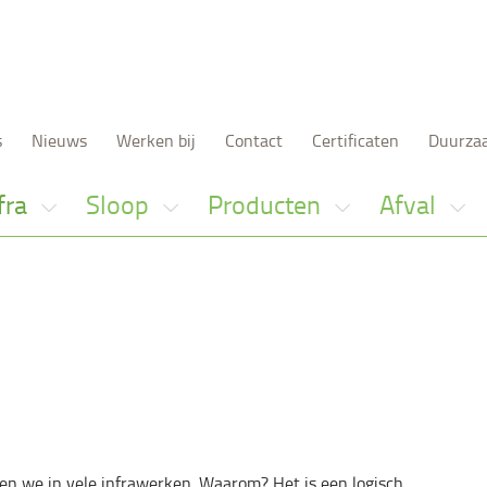
s
Nieuws
Werken bij
Contact
Certificaten
Duurza
fra
Sloop
Producten
Afval
Geïnteresseer
erden we in vele infrawerken. Waarom? Het is een logisch