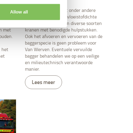
n
Van Werven beschikt onder andere
Allow all
over baggerpompen, vloeistofdichte
, bossen
kippers, containers en diverse soorten
en met
kranen met benodigde hulpstukken.
ouden.
Ook het afvoeren en vervoeren van de
baggerspecie is geen probleem voor
n het
Van Werven. Eventuele vervuilde
het
bagger behandelen we op een veilige
en milieutechnisch verantwoorde
manier.
Lees meer