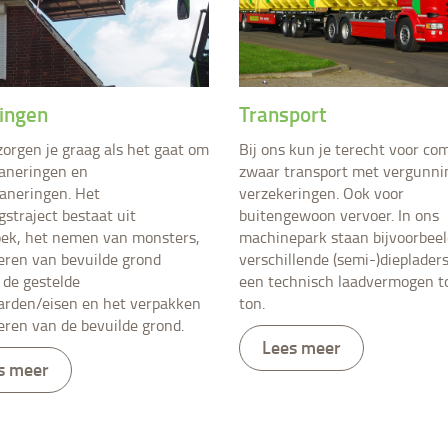
ingen
Transport
orgen je graag als het gaat om
Bij ons kun je terecht voor co
aneringen en
zwaar transport met vergunni
aneringen. Het
verzekeringen. Ook voor
gstraject bestaat uit
buitengewoon vervoer. In ons
ek, het nemen van monsters,
machinepark staan bijvoorbeel
eren van bevuilde grond
verschillende (semi-)dieplader
 de gestelde
een technisch laadvermogen t
rden/eisen en het verpakken
ton.
eren van de bevuilde grond.
Lees meer
s meer