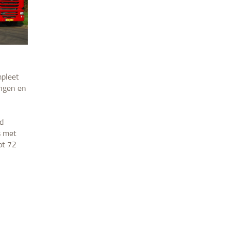
mpleet
ngen en
d
s met
ot 72