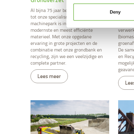
Al bijna 75 jaar behoort 'grondverzet'
We werk
Deny
tot onze specialismen. Ons
voorwaa
machinepark is ingericht met het
Bomen e
modernste en meest efficiënte
verwerk
materieel. Met onze opgedane
(biomas
ervaring in grote projecten en de
groenaf
combinatie met onze grondbank en
De same
recycling, zijn we een veelzijdige en
en Recy
complete partner.
mogelij
geavanc
Lees meer
Lee