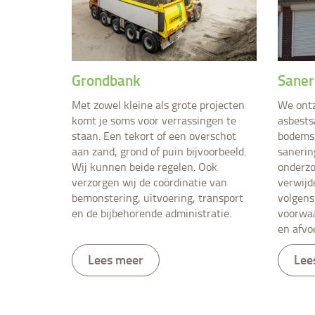
Grondbank
Saner
Met zowel kleine als grote projecten
We ontz
komt je soms voor verrassingen te
asbests
staan. Een tekort of een overschot
bodems
aan zand, grond of puin bijvoorbeeld.
sanerin
Wij kunnen beide regelen. Ook
onderzo
verzorgen wij de coördinatie van
verwijd
bemonstering, uitvoering, transport
volgens
en de bijbehorende administratie.
voorwaa
en afvo
Lees meer
Lee