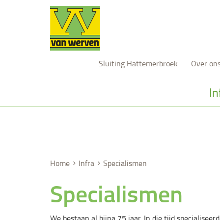
Sluiting Hattemerbroek
Over on
In
Specialismen
Snel naar...
Specialistisch grondverzet
Diepploegen
Home
Infra
Specialismen
Rijplaten
Specialismen
Bouwkuipen
Grondverzet
We bestaan al bijna 75 jaar. In die tijd specialise