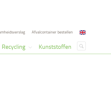
amheidsverslag
Afvalcontainer bestellen
Recycling
Kunststoffen
Bel 0525 - 63 14 41
d?
of ga naar
contact