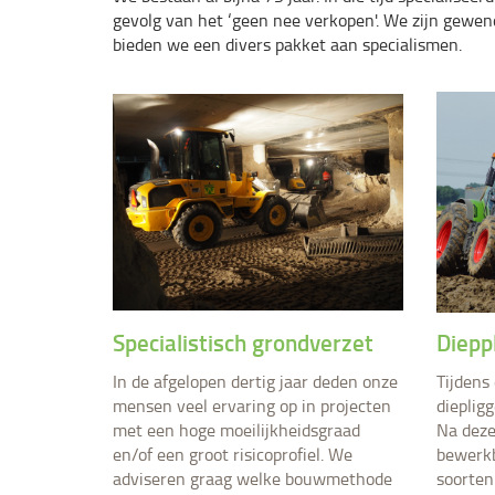
Bosbouw
gevolg van het ‘geen nee verkopen'. We zijn gewe
bieden we een divers pakket aan specialismen.
Groenonderhoud
Baggerwerken
Grondbank
Saneringen
Transport
Specialistisch grondverzet
Diepp
In de afgelopen dertig jaar deden onze
Tijdens
mensen veel ervaring op in projecten
dieplig
met een hoge moeilijkheidsgraad
Na deze
en/of een groot risicoprofiel. We
bewerkb
adviseren graag welke bouwmethode
soorten