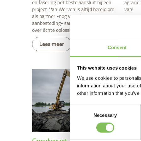
en fasering het beste aansluit bij een
agrarië
project. Van Werven is altijd bereid om
van!
als partner -nog voor de
Lee
aanbesteding- samen na te denken
over échte oplossingen.
Lees meer
Consent
This website uses cookies
We use cookies to personalis
information about your use of
other information that you’ve
Consent
Necessary
Selection
Grondverzet
Bosb