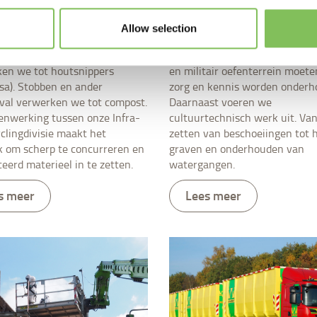
en binnen de gestelde
Groenonderhoud vraagt om ee
Allow selection
rden van het Bosschap.
specialistische aanpak. Tuinen,
n bosopstanden vellen we en
landgoederen, openbaar groen
en we tot houtsnippers
en militair oefenterrein moet
sa). Stobben en ander
zorg en kennis worden onderh
val verwerken we tot compost.
Daarnaast voeren we
nwerking tussen onze Infra-
cultuurtechnisch werk uit. Va
clingdivisie maakt het
zetten van beschoeiingen tot 
k om scherp te concurreren en
graven en onderhouden van
eerd materieel in te zetten.
watergangen.
s meer
Lees meer