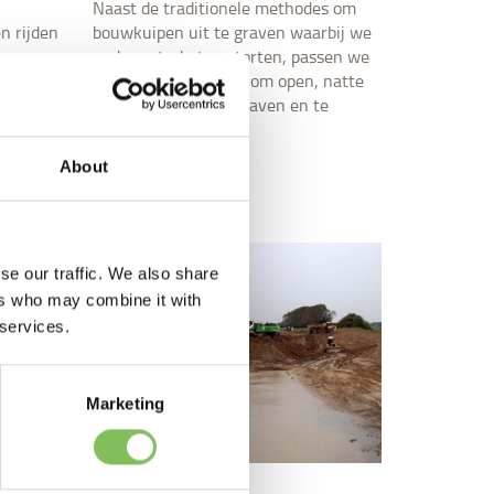
Naast de traditionele methodes om
n rijden
bouwkuipen uit te graven waarbij we
hermen.
onderwaterbeton storten, passen we
folieconstructies toe om open, natte
bouwkuipen te ontgraven en te
slibvrij te maken.
About
Lees meer
se our traffic. We also share
ers who may combine it with
 services.
Marketing
Baggerwerken