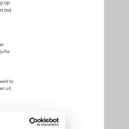
ip op
rt het
ier
ullie
eeld te
en uit
r afval
ijn