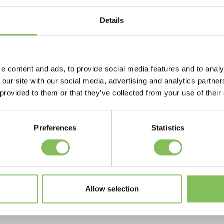
ren en leveren in enkele gevallen zelfs geld op!
Details
lingen in kaart
volumes van monostromen of het écht goed is voor het milieu en 
n het ideale evenwicht tussen transport en volumes. Daarbij zij
lingen van jullie bedrijf vaak bepalend.
e content and ads, to provide social media features and to analy
 our site with our social media, advertising and analytics partn
n
 provided to them or that they’ve collected from your use of their
n concreet actieplan, inclusief een offerte. Van Werven heeft all
es, containers, transport tot de daadwerkelijke verwerking van het
Preferences
Statistics
 komen we tot een echte oplossing.
Allow selection