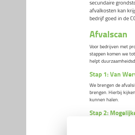
secundaire grondsto
afvalkosten kan krij
bedrijf goed in de 
Afvalscan
Voor bedrijven met pro
stappen komen we tot e
helpt duurzaamheidsdo
Stap 1: Van Werv
We brengen de afvalsi
brengen. Hierbij kijke
kunnen halen.
Stap 2: Mogelijk
In de meeste gevallen
kunnen scheiden aan d