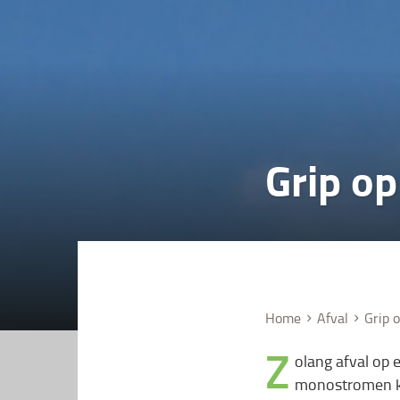
Grip op
Home
Afval
Grip 
Z
olang afval op e
monostromen kun