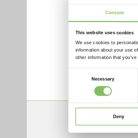
goedkoper om af te voe
Consent
Stap 3: Doelstel
Veel hangt af van de 
This website uses cookies
portemonnee. We zoeke
duurzaamheidsdoelstel
We use cookies to personalis
information about your use of
Stap 4: Actiepla
other information that you’ve
Samen komen we tot ee
Consent
eigen beheer, van advi
Necessary
Selection
Door samen te werken
Deny