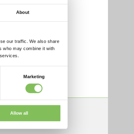
About
jouw
n de
se our traffic. We also share
ers who may combine it with
 services.
es in
 afval.
Marketing
Allow all