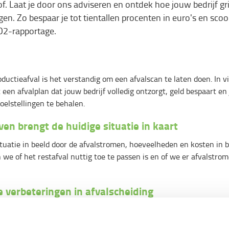
f. Laat je door ons adviseren en ontdek hoe jouw bedrijf gr
gen. Zo bespaar je tot tientallen procenten in euro's en scoo
CO2-rapportage.
ductieafval is het verstandig om een afvalscan te laten doen. In v
en afvalplan dat jouw bedrijf volledig ontzorgt, geld bespaart en j
elstellingen te behalen.
en brengt de huidige situatie in kaart
tuatie in beeld door de afvalstromen, hoeveelheden en kosten in b
n we of het restafval nuttig toe te passen is en of we er afvalstrom
e verbeteringen in afvalscheiding
 kunnen we op basis van de situatieschets concluderen dat we mee
e bron, op de plek waar het vrij komt. Gescheiden afvalstromen z