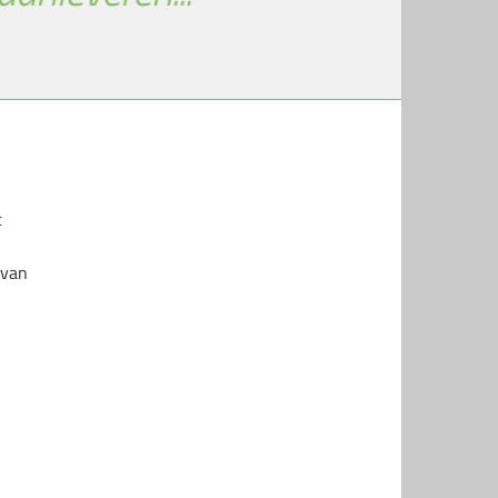
t
 van