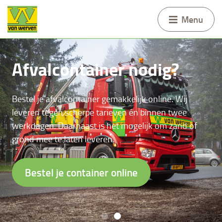
Menu
heidsverslag
Afvalcont
; dat doen we al bijna tachtig
Bestel je afvalcontai
 opnieuw aan te passen aan een
leveren tegen scherp
d. We werken samen aan de
werkdagen. Daarnaast
we onze wereld mooier.
grond mee te laten l
erven.nl
Bestel je conta