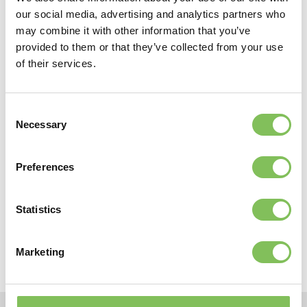
Direct een container huren
our social media, advertising and analytics partners who
may combine it with other information that you’ve
provided to them or that they’ve collected from your use
of their services.
Consent
Necessary
Selection
Preferences
Heeft u afval? Snel advies, een prijs, locatie of container
Statistics
vinden?
Marketing
Huur container