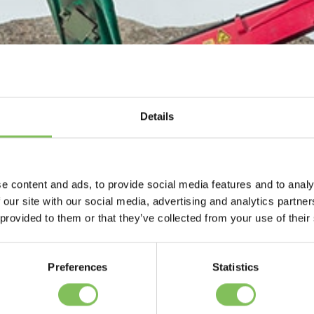
Details
imer
e content and ads, to provide social media features and to analy
 our site with our social media, advertising and analytics partn
 provided to them or that they’ve collected from your use of their
Preferences
Statistics
website met zorg en aandacht. Toch kan het zijn dat de informati
t of onvolledig is. Bovendien vullen wij de informatie regelmatig a