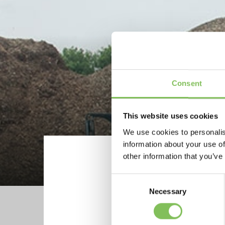
Consent
Discla
This website uses cookies
We use cookies to personalis
information about your use of
other information that you’ve
Home
Disclaimer
Consent
Necessary
Selection
Wij onderhouden onze 
onze website niet juis