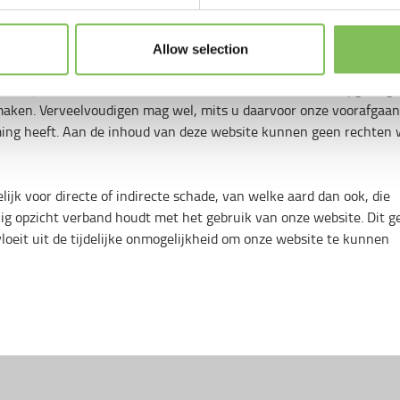
 ten alle tijde met onmiddellijke ingang en zonder enige kennisg
us zijn dat de informatie die u op een bepaald moment op onze si
de informatie is als nu op deze site staat.
Allow selection
chtelijke beschermde werken of andere in onze website opgeslag
maken. Verveelvoudigen mag wel, mits u daarvoor onze voorafgaa
ming heeft. Aan de inhoud van deze website kunnen geen rechten
elijk voor directe of indirecte schade, van welke aard dan ook, die
enig opzicht verband houdt met het gebruik van onze website. Dit g
loeit uit de tijdelijke onmogelijkheid om onze website te kunnen