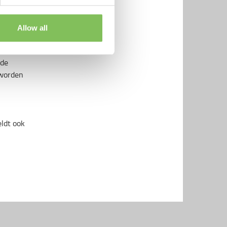
eving
te vond,
Allow all
en
nde
 worden
eldt ook