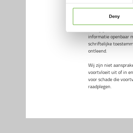
wijzigingen kunnen we
aanbrengen. Het kan d
niet meer exact dezelf
Deny
U mag geen auteursre
informatie openbaar 
schriftelijke toestem
ontleend.
Wij zijn niet aansprak
voortvloeit uit of in 
voor schade die voortv
raadplegen.