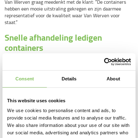
Van Werven graag meedenkt met de klant: “De containers
hebben een mooie uitstraling gekregen en zijn daarmee
representatief voor de kwaliteit waar Van Werven voor
staat.”
Snelle afhandeling ledigen
containers
Arma Keukens en Sanitair heeft speciaal voor de 40m3
container een put laten aanleggen waar deze in geplaatst
wordt. Op deze manier kan de container makkelijk gevuld
Consent
Details
About
worden. Eind deze week verhuist Arma. Als de verhuizing
goed verloopt, is komend weekend alles in orde voor de
komende jaren en wordt er uitgekeken naar een goede
samenwerking. Roordink: “Al jaren hebben we een goede
This website uses cookies
samenwerking door onder meer het nauwe contact tussen
We use cookies to personalise content and ads, to
onze magazijnmedewerkers en het kantoorpersoneel en de
provide social media features and to analyse our traffic.
chauffeurs van Van Werven. Als er een aanvraag is voor
We also share information about your use of our site with
lediging van de containers wordt er snel gehandeld.
our social media, advertising and analytics partners who
Bovendien wordt er door Van Werven goed meegedacht om