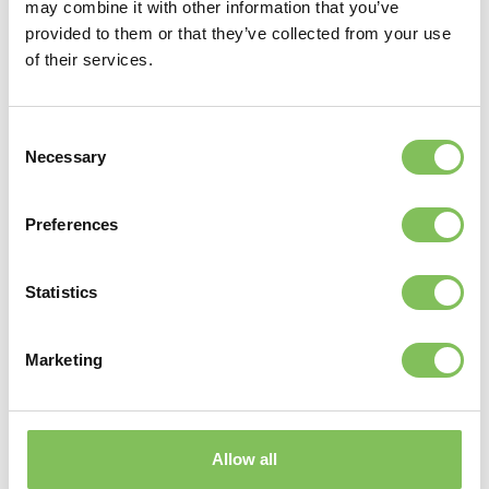
het afval op een juiste manier te sorteren en af te voeren.
may combine it with other information that you’ve
Wij vinden het belangrijk dat onze restproducten,
provided to them or that they’ve collected from your use
grondstoffen voor anderen zijn.”
of their services.
Van Werven wenst Arma Keukens en Sanitair een succesvolle
opening toe en veel zegen in het nieuwe pand.
Consent
Necessary
Selection
Deel dit bericht
Preferences
Statistics
Verder lezen
Marketing
Allow all