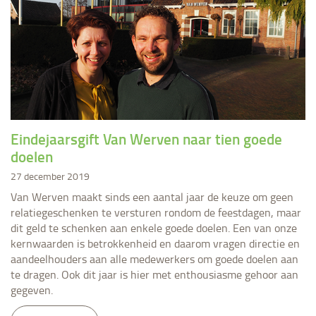
Eindejaarsgift Van Werven naar tien goede
doelen
27 december 2019
Van Werven maakt sinds een aantal jaar de keuze om geen
relatiegeschenken te versturen rondom de feestdagen, maar
dit geld te schenken aan enkele goede doelen. Een van onze
kernwaarden is betrokkenheid en daarom vragen directie en
aandeelhouders aan alle medewerkers om goede doelen aan
te dragen. Ook dit jaar is hier met enthousiasme gehoor aan
gegeven.