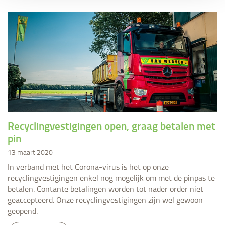
Recyclingvestigingen open, graag betalen met
pin
13 maart 2020
In verband met het Corona-virus is het op onze
recyclingvestigingen enkel nog mogelijk om met de pinpas te
betalen. Contante betalingen worden tot nader order niet
geaccepteerd. Onze recyclingvestigingen zijn wel gewoon
geopend.