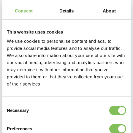
Mogelijk worden er in de toekomst nog meer initiatieven
Consent
Details
About
genomen om energie op te wekken. Van der Giessen: “Waar
we kansen zien, maken we daar gebruik van. We hebben de
ruimte en de middelen en het draagt bij aan het realiseren
van de noodzakelijke circulaire economie.”
This website uses cookies
We use cookies to personalise content and ads, to
Deel dit bericht
provide social media features and to analyse our traffic.
We also share information about your use of our site with
our social media, advertising and analytics partners who
may combine it with other information that you’ve
provided to them or that they’ve collected from your use
of their services.
Verder lezen
Consent
Necessary
Selection
Preferences