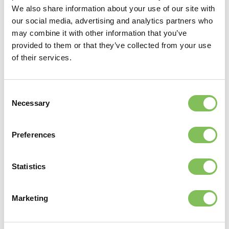
kunststofindustrie kan worden gebruikt om nieuwe
We also share information about your use of our site with
producten te produceren voor verkoop en gebruik in
our social media, advertising and analytics partners who
Denemarken.”
may combine it with other information that you’ve
provided to them or that they’ve collected from your use
Van Werven internationaal
of their services.
Van Werven begon 15 jaar geleden met plastic recycling in
Nederland en is inmiddels ook actief in België, Engeland,
Consent
Ierland, Zweden en Polen. De vestiging in Denemarken wordt
Necessary
Selection
de zevende locatie waar Van Werven bij betrokken is. Alles bij
elkaar heeft Van Werven het afgelopen jaar naast het
produceren van secundaire grondstof ook ruim 237.000 ton
Preferences
CO2 bespaard met de recycling van plastics.
Statistics
Deel dit bericht
Marketing