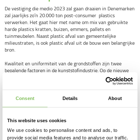
De vestiging die medio 2023 zal gaan draaien in Denemarken
zal jaarlijks zo’n 20.000 ton post-consumer plastics
verwerken. Het gaat hier met name om mix van gebruikte
harde plastics kratten, buizen, emmers, pallets en
tuinmeubelen. Naast plastic afval van gemeentelijke
milieustraten, is ook plastic afval uit de bouw een belangrijke
bron.
Kwaliteit en uniformiteit van de grondstoffen zijn twee
bepalende factoren in de kunststofindustrie. Op de nieuwe
locatie wordt het plastic afval zo gesorteerd en gereinigd dat
het steeds opnieuw gebruikt kan worden.
Consent
Details
About
Allemaal binnen Deense grenzen
Massimo Forti, CEO van Ragn-Sells: “Door de opening van
This website uses cookies
deze nieuwe locatie, zorgen we ervoor dat het ingezamelde
materiaal lokaal binnen de Deense grenzen wordt gerecycled.
We use cookies to personalise content and ads, to
En dat de secundaire grondstof door de Deense
provide social media features and to analyse our traffic.