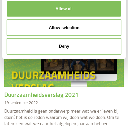
Allow all
Verder lezen
Allow selection
Deny
​Duurzaamheidsverslag 2021
19 september 2022
Duurzaamheid is geen onderwerp meer wat we er ‘even bij
doen’, het is de reden waarom wij doen wat we doen. Om te
laten zien wat we daar het afgelopen jaar aan hebben