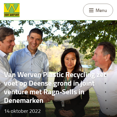
Menu
Van Werven Plastic Recycling zet
voet op Deense grond in joint
venture met Ragn-Sells in
Denemarken
14 oktober 2022