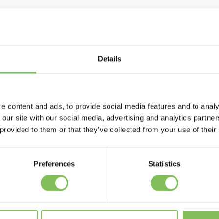
j gesloten. Op 24 en 31 december sluiten wij om 15.00 uur.
roek
Details
ecember zijn wij gesloten. Op 24 december sluiten wij om 15.00 u
 wij gesloten. Op 24 en 31 december sluiten wij om 15.00 uur.
e content and ads, to provide social media features and to analy
 our site with our social media, advertising and analytics partn
j gesloten. Op 24 en 31 december sluiten wij om 15.00 uur.
 provided to them or that they’ve collected from your use of their
zen
j gesloten. Op 24 december sluiten wij om 15.00 uur en op 31 dec
Preferences
Statistics