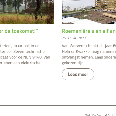
or de toekomst!”
​Roemeniëreis en elf a
25 januari 2022
terieel, maar ook in de
Van Werven schenkt dit jaar 
terieel. Zeven technische
Helmer Kwakkel mag namens de
ificaat voor de NEN 9140. Van
ontvangst nemen. Lees onderaa
erlenen aan elektrische
gekozen zijn.
Lees meer
Tel.
0525 - 63 14