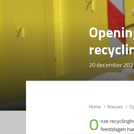
Openin
recycli
20 december 202
Home
Nieuws
Op
O
nze recyclingl
feestdagen ha