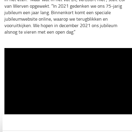
van Werven opgewekt. “In 2021 gedenken we ons 75-jarig
jubileum een jaar lang. Binnenkort komt een speciale
jubileumwebsite online, waarop we terugblikken en
vooruitkijken. We hopen in december 2021 ons jubileum
alsnog te vieren met een open dag.”