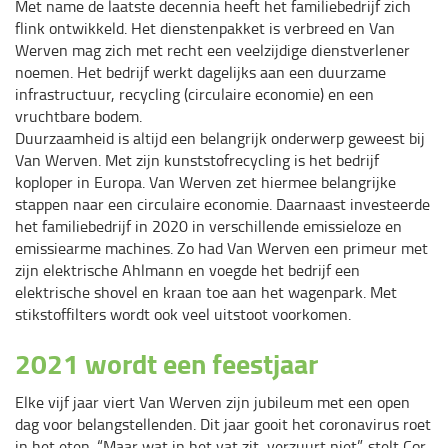
Met name de laatste decennia heeft het familiebedrijf zich
flink ontwikkeld. Het dienstenpakket is verbreed en Van
Werven mag zich met recht een veelzijdige dienstverlener
noemen. Het bedrijf werkt dagelijks aan een duurzame
infrastructuur, recycling (circulaire economie) en een
vruchtbare bodem.
Duurzaamheid is altijd een belangrijk onderwerp geweest bij
Van Werven. Met zijn kunststofrecycling is het bedrijf
koploper in Europa. Van Werven zet hiermee belangrijke
stappen naar een circulaire economie. Daarnaast investeerde
het familiebedrijf in 2020 in verschillende emissieloze en
emissiearme machines. Zo had Van Werven een primeur met
zijn elektrische Ahlmann en voegde het bedrijf een
elektrische shovel en kraan toe aan het wagenpark. Met
stikstoffilters wordt ook veel uitstoot voorkomen.
2021 wordt een feestjaar
Elke vijf jaar viert Van Werven zijn jubileum met een open
dag voor belangstellenden. Dit jaar gooit het coronavirus roet
in het eten. “Maar wat in het vat zit, verzuurt niet”, stelt Cor