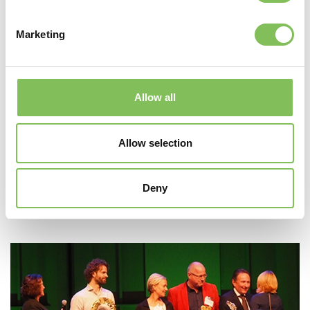
Marketing
In actie om de gladheid te bestrijden
12 december 2017
Sinds vrijdag 8 december gingen in Nederland de
Allow all
temperaturen omlaag en viel er een dik pak sneeuw. Het
KNMI adviseerde om niet onnodig de weg op te gaan, en dat
was voor veel gladheidsbestrijders het signaal om wél de weg
Allow selection
op te gaan. Ook Van Werven kwam met verschillende
eenheden in actie om de wegen begaanbaar te houden.
Deny
Lees meer