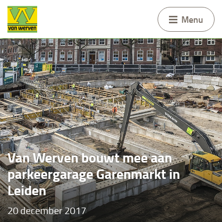
Menu
Van Werven bouwt mee aan
parkeergarage Garenmarkt in
Leiden
20 december 2017