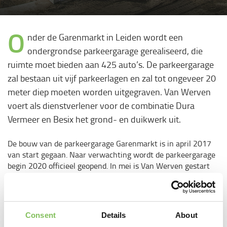
O
nder de Garenmarkt in Leiden wordt een
ondergrondse parkeergarage gerealiseerd, die
ruimte moet bieden aan 425 auto’s. De parkeergarage
zal bestaan uit vijf parkeerlagen en zal tot ongeveer 20
meter diep moeten worden uitgegraven. Van Werven
voert als dienstverlener voor de combinatie Dura
Vermeer en Besix het grond- en duikwerk uit.
De bouw van de parkeergarage Garenmarkt is in april 2017
van start gegaan. Naar verwachting wordt de parkeergarage
begin 2020 officieel geopend. In mei is Van Werven gestart
als dienstverlener op dit project. Van Werven verzorgt het
grond- en duikwerk. Daarnaast helpen we mee bij de
voorbereidende werkzaamheden aan de diepwand en het
damwandtracé. De diepwanden zijn door Franki
Consent
Details
About
Grondtechnieken uitgevoerd.