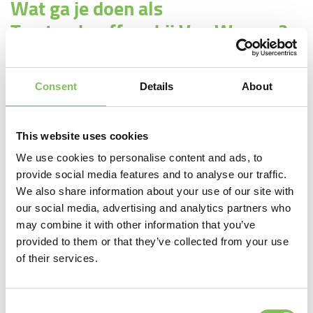
Wat ga je doen als
Tractorchauffeur bij Van Werven?
Meewerken aan grote en uitdagende projecten als TriAX
en Veenix;
Consent
Details
About
Uitvoeren van stofbestrijding op de bouwlocaties;
Schoonhouden van bouwplaatsen met een rolbezem;
Vervoeren van zand met een kipper van A naar B.
This website uses cookies
We use cookies to personalise content and ads, to
Een Tractorchauffeur bij Van
provide social media features and to analyse our traffic.
We also share information about your use of our site with
Werven…
our social media, advertising and analytics partners who
may combine it with other information that you’ve
Heeft een T rijbewijs;
provided to them or that they’ve collected from your use
Heeft ervaring met het besturen van een tractor;
of their services.
Is proactief en heeft een flexibele werkhouding.
Denkt mee en signaleert kansen;
Consent
Is klantvriendelijk en communiceert goed;