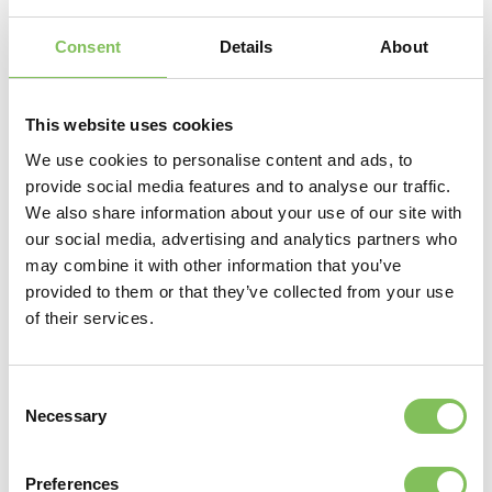
daarmee 250.000 ton CO2, te vergelijken met de uitstoot
van 100.000 auto’s per jaar. De secundaire grondstoffen
Consent
Details
About
krijgen een hoogwaardige toepassing in bijvoorbeeld nieuw
tuinmeubilair, de automotive industrie en in huishoudelijke
artikelen.
This website uses cookies
Sustainable Investment Award
We use cookies to personalise content and ads, to
provide social media features and to analyse our traffic.
presented to Van Werven
We also share information about your use of our site with
our social media, advertising and analytics partners who
may combine it with other information that you’ve
Van Werven has been awarded the Sustainable Investment
Award for its plastic recycling installation in the UK. The
provided to them or that they’ve collected from your use
award was presented by the Minister of UK Trade and
of their services.
Investment and the British Ambassador Sir Peter Wilson.
The award was presented at the Koninklijke Industrieele
Groote Club on Dam square in Amsterdam.
Consent
Necessary
Selection
Van Werven (Founded in the Netherlands) first started
recycling in the UK in 2012. Managing Director Ton Van Der
Preferences
Giessen said in a speech “Throughout the years we have built