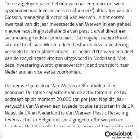
“In de afgelopen jaren hebben we daar een mooi netwerk
opgebouwd van leveranciers en afnemers”, aldus Ton van der
Giessen, managing director bij Van Werven. In het eerste
kwartaal van dit jaar investeerde Van Werven in een geheel
nieuwe recyclinginstallatie die van plastic afval direct een
secundaire grondstof produceert. De mogelijk nabije Brexit-
situatie heeft Van Werven doen besluiten deze investering
versneld te laten plaatsvinden. Tot begin 2017 werd een deel
van de recyclingactiviteiten uitgevoerd in Nederland. Met
deze investering wordt grensoverschrijdend transport naar
Nederland en vice versa voorkomen.
De nieuwe lijn is door Van Werven zelf ontwikkeld en
gebouwd. De totale capaciteit van de activiteiten in de UK
bedraagt op dit moment 20.000 ton per jaar. Nog dit jaar
verwacht Van Werven een tweede locatie te starten in de UK.
Naast de UK en Nederland is Van Werven Plastic Recycling
tevens actief in België met vestigingen in Antwerpen en
Lanaken. De totale plastic recycling capaciteit bedraagt op dit
moment ruim 100.000 ton per jaar. Van Werven bespaart