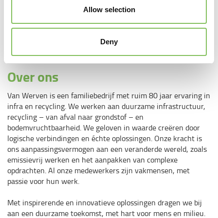
Allow selection
Training en ontwikkelingsmogelijkheden;
Gezellige personeelsevenementen zoals het zomerfeest en
de bijpraatmomenten om verbonden te blijven met je
Deny
collega’s.
Over ons
Van Werven is een familiebedrijf met ruim 80 jaar ervaring in
infra en recycling. We werken aan duurzame infrastructuur,
recycling – van afval naar grondstof – en
bodemvruchtbaarheid. We geloven in waarde creëren door
logische verbindingen en échte oplossingen. Onze kracht is
ons aanpassingsvermogen aan een veranderde wereld, zoals
emissievrij werken en het aanpakken van complexe
opdrachten. Al onze medewerkers zijn vakmensen, met
passie voor hun werk.
Met inspirerende en innovatieve oplossingen dragen we bij
aan een duurzame toekomst, met hart voor mens en milieu.