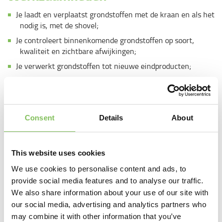
Je laadt en verplaatst grondstoffen met de kraan en als het
nodig is, met de shovel;
Je controleert binnenkomende grondstoffen op soort,
kwaliteit en zichtbare afwijkingen;
Je verwerkt grondstoffen tot nieuwe eindproducten;
Je let tijdens het laden, lossen op de veiligheid,
doorstroming en mogelijke obstakels;
Je hebt regelmatig overleg met je collega's over de
werkverdeling;
Consent
Details
About
Je stemt bijzonderheden af met de chauffeurs, zodat laden
en lossen soepel verloopt;
This website uses cookies
Je houdt het terrein, de rijroutes en je werkplek netjes en
veilig;
We use cookies to personalise content and ads, to
provide social media features and to analyse our traffic.
Je voert dagelijks klein onderhoud uit aan je machine en
We also share information about your use of our site with
meldt technische bijzonderheden op tijd.
our social media, advertising and analytics partners who
may combine it with other information that you’ve