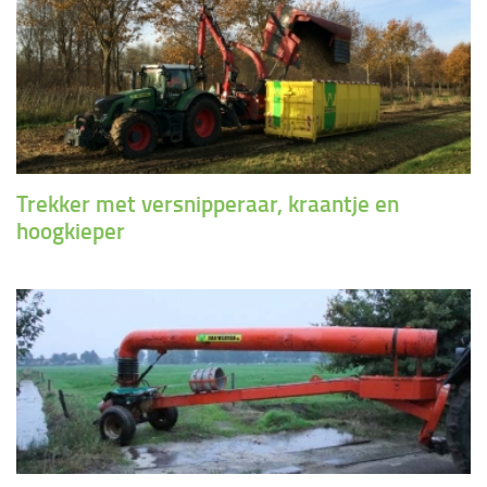
Trekker met versnipperaar, kraantje en
hoogkieper