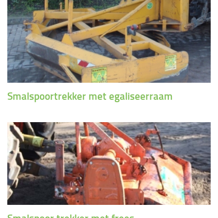
Smalspoortrekker met egaliseerraam