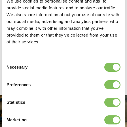
Van Werven beschikt over een ruime voorraad onderdelen
We use cookies to personalise content and ads, to
om reparaties en onderhoudswerkzaamheden efficiënt te
provide social media features and to analyse our traffic.
laten verlopen. Naast machines worden ook de hulpstukken
We also share information about your use of our site with
in eigen beheer onderhouden en gerepareerd. Om de
our social media, advertising and analytics partners who
kwaliteit en veiligheid van ons materieel te kunnen
may combine it with other information that you’ve
garanderen, heeft Van Werven een tweetal keurmeesters
provided to them or that they’ve collected from your use
aangesteld. Deze keurmeesters voeren BMWT maar ook NEN
of their services.
3140 keuringen uit.
Ook voor jou voeren we graag reparaties en onderhoud uit.
Consent
Necessary
Interesse? Neem contact op met Danny Spronk: 0525 - 63
Selection
72 93 of
d.spronk@vanwerven.nl
.
Preferences
Statistics
Marketing