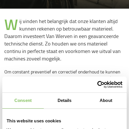
W
ij vinden het belangrijk dat onze klanten altijd
kunnen rekenen op betrouwbaar materieel.
Daarom investeert Van Werven in een geavanceerde
technische dienst. Zo houden we ons materieel
continu in perfecte staat en voorkomen we uitval van
machines zoveel mogelijk.
Om constant preventief en correctief onderhoud te kunnen
doen, beschikt onze technische dienst over een werkplaats
die is uitgerust met alle moderne technieken. Hiermee
functioneert onze technische dienst geheel zelfstandig. Bij
storingen op locatie komt onze mobiele technische dienst
Consent
Details
About
langs met een goed uitgeruste servicebus.
Reparaties en onderhoud
This website uses cookies