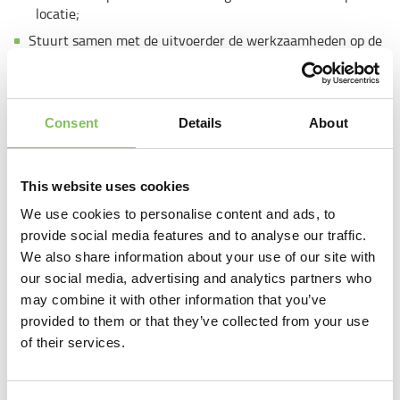
locatie;
Stuurt samen met de uitvoerder de werkzaamheden op de
werkplek aan;
Uithakken van wanden en vloeren en uitvoeren van boor-
en zaagwerk;
Consent
Details
About
Leegstrippen van gebouwen en uitvoeren van
opruimwerkzaamheden;
Werken aan diverse projecten zoals woningen,
This website uses cookies
utiliteitsgebouwen en monumentale panden;
We use cookies to personalise content and ads, to
Signaleren van knelpunten en afstemmen met collega’s of
provide social media features and to analyse our traffic.
leidinggevende;
We also share information about your use of our site with
Zorgdragen voor een veilige, nette en schone
our social media, advertising and analytics partners who
werkomgeving.
may combine it with other information that you’ve
provided to them or that they’ve collected from your use
Een Handsloper bij Van Werven….
of their services.
Werkt netjes, veilig en is fysiek in goede conditie;