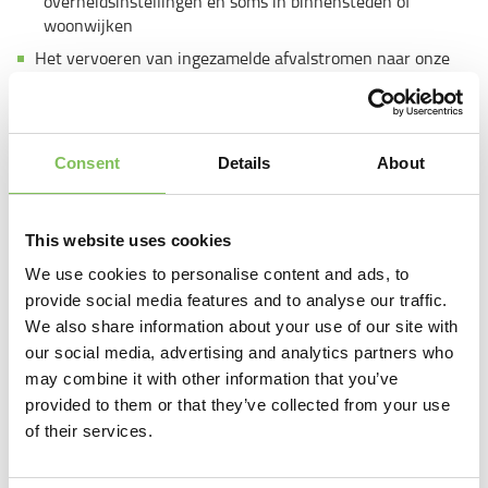
overheidsinstellingen en soms in binnensteden of
woonwijken
Het vervoeren van ingezamelde afvalstromen naar onze
eigen inzamellocaties voor verdere verwerking en
recycling
Het opbouwen van relaties met vaste klanten en zorgen
voor optimale dienstverlening
Consent
Details
About
Zelfstandig werken in een regionale omgeving met een
afwisselende werkdag
This website uses cookies
Het zorgdragen voor een juiste afhandeling van de
administratieve documenten.
We use cookies to personalise content and ads, to
provide social media features and to analyse our traffic.
We also share information about your use of our site with
​Wie ben jij?
our social media, advertising and analytics partners who
may combine it with other information that you’ve
Je hebt een rijbewijs C op zak;
provided to them or that they’ve collected from your use
Heb je ook rijbewijs CE, VCA en code 95? Dan heb je een
of their services.
streepje voor!
Je bent flexibel inzetbaar voor alle andere voorkomende