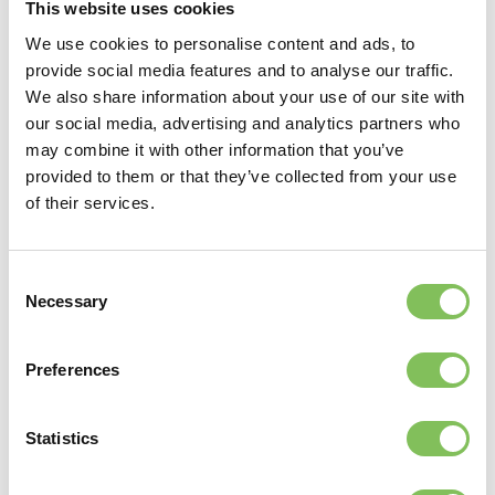
This website uses cookies
We use cookies to personalise content and ads, to
Verder lezen
provide social media features and to analyse our traffic.
We also share information about your use of our site with
our social media, advertising and analytics partners who
may combine it with other information that you’ve
provided to them or that they’ve collected from your use
of their services.
Consent
Necessary
Selection
Beperkte bereikbaarheid Bovendwarsweg
Preferences
31 maart 2026
Vanaf maandag 20 april 2026 starten de werkzaamheden
Statistics
aan de Bovendwarsweg in Oldebroek. Hierdoor verandert
tijdelijk onze bereikbaarheid. Let op: op vrijdag 1 mei zijn wij