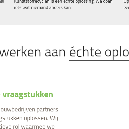
aal
Kunststofrecyclen is een échte oplossing. We doen
Op
iets wat niemand anders kan.
ee
werken aan
échte opl
e vraagstukken
ouwbedrijven partners
aagstukken oplossen. Wij
ectieve rol waarmee we