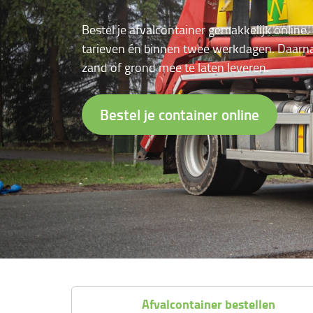
Bestel je afvalcontainer gemakkelijk online.
tarieven én binnen twee werkdagen. Daarna
zand of grond mee te laten leveren.
Bestel je container online
Afvalcontainer bestellen