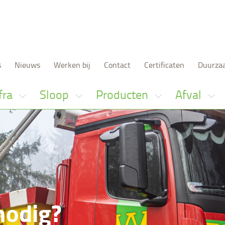
s
Nieuws
Werken bij
Contact
Certificaten
Duurza
fra
Sloop
Producten
Afval
nodig?